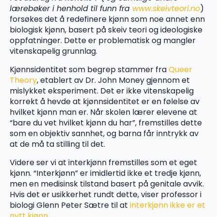
lærebøker i henhold til funn fra
www.skeivteori.no
)
forsøkes det å redefinere kjønn som noe annet enn
biologisk kjønn, basert på skeiv teori og ideologiske
oppfatninger. Dette er problematisk og mangler
vitenskapelig grunnlag.
Kjønnsidentitet som begrep stammer fra
Queer
Theory
, etablert av Dr. John Money gjennom et
mislykket eksperiment. Det er ikke vitenskapelig
korrekt å hevde at kjønnsidentitet er en følelse av
hvilket kjønn man er. Når skolen lærer elevene at
“bare du vet hvilket kjønn du har”, fremstilles dette
som en objektiv sannhet, og barna får inntrykk av
at de må ta stilling til det.
Videre ser vi at interkjønn fremstilles som et eget
kjønn. “Interkjønn” er imidlertid ikke et tredje kjønn,
men en medisinsk tilstand basert på genitale avvik.
Hvis det er usikkerhet rundt dette, viser professor i
biologi Glenn Peter Sætre til at
interkjø
nn ikke er et
nytt kjønn.