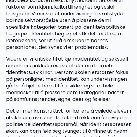
individets karaktertrekk, knyttes identitet ofte til
faktorer som kjønn, kulturtilhørighet og sosial
bakgrunn. Vi ønsker at undervisningen skal styrke
barnas selvforståelse uten å plassere dem i
spesifikke kategorier basert på identitetspolitiske
begreper. Identitetsbegrepet slik det forklares i
lærebøkene, ser ut til å ekskludere barnas
personlighet, det synes vi er problematisk.
Videre er vi kritiske til at kjønnsidentitet og seksuell
orientering inkluderes i samtaler om barnets
“identitetsutvikling”. Dersom skolen erstatter fokus
på personlighet med identitet, kan undervisningen
gå fra å hjelpe barn til å utvikle seg som hele
mennesker til å plassere dem i kategorier basert
på samfunnstrender, egne ideer og følelser.
Det er mer konstruktivt for lærere å veilede elever i
utviklingen av sunne karaktertrekk enn å navigere
politiserte identitetsspørsmål. Når identitetspresset
øker, kan barn føle seg tvunget til å “finne ut hvem