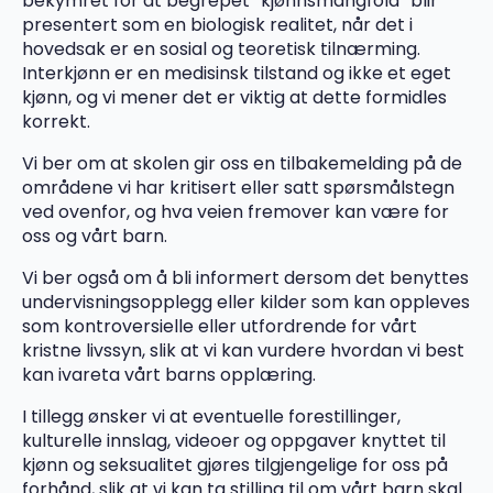
bekymret for at begrepet “kjønnsmangfold” blir
presentert som en biologisk realitet, når det i
hovedsak er en sosial og teoretisk tilnærming.
Interkjønn er en medisinsk tilstand og ikke et eget
kjønn, og vi mener det er viktig at dette formidles
korrekt.
Vi ber om at skolen gir oss en tilbakemelding på de
områdene vi har kritisert eller satt spørsmålstegn
ved ovenfor, og hva veien fremover kan være for
oss og vårt barn.
Vi ber også om å bli informert dersom det benyttes
undervisningsopplegg eller kilder som kan oppleves
som kontroversielle eller utfordrende for vårt
kristne livssyn, slik at vi kan vurdere hvordan vi best
kan ivareta vårt barns opplæring.
I tillegg ønsker vi at eventuelle forestillinger,
kulturelle innslag, videoer og oppgaver knyttet til
kjønn og seksualitet gjøres tilgjengelige for oss på
forhånd, slik at vi kan ta stilling til om vårt barn skal