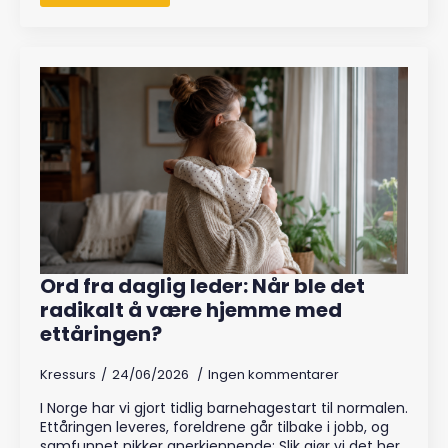
Ord fra daglig leder: Når ble det
radikalt å være hjemme med
ettåringen?
Kressurs
24/06/2026
Ingen kommentarer
I Norge har vi gjort tidlig barnehagestart til normalen.
Ettåringen leveres, foreldrene går tilbake i jobb, og
samfunnet nikker anerkjennende: Slik gjør vi det her.