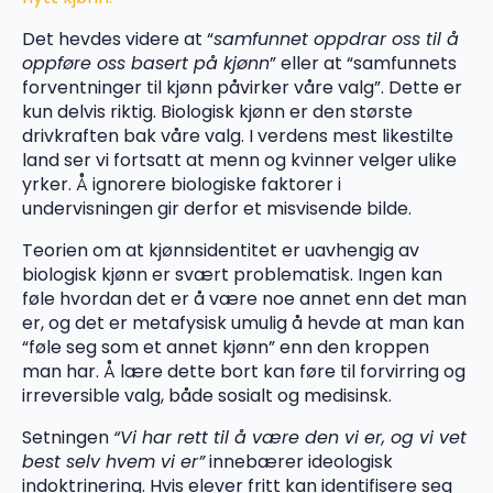
Det hevdes videre at “
samfunnet oppdrar oss til å
oppføre oss basert på kjønn
” eller at “samfunnets
forventninger til kjønn påvirker våre valg”. Dette er
kun delvis riktig. Biologisk kjønn er den største
drivkraften bak våre valg. I verdens mest likestilte
land ser vi fortsatt at menn og kvinner velger ulike
yrker. Å ignorere biologiske faktorer i
undervisningen gir derfor et misvisende bilde.
Teorien om at kjønnsidentitet er uavhengig av
biologisk kjønn er svært problematisk. Ingen kan
føle hvordan det er å være noe annet enn det man
er, og det er metafysisk umulig å hevde at man kan
“føle seg som et annet kjønn” enn den kroppen
man har. Å lære dette bort kan føre til forvirring og
irreversible valg, både sosialt og medisinsk.
Setningen
“Vi har rett til å være den vi er, og vi vet
best selv hvem vi er”
innebærer ideologisk
indoktrinering. Hvis elever fritt kan identifisere seg