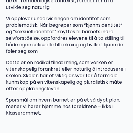
de er” i en ideologisk kontekst, i stedet for å få
utvikle seg naturlig.
Vi opplever undervisningen om identitet som
problematisk. Når begreper som “kjønnsidentitet”
og “seksuell identitet” knyttes til barnets indre
selvforståelse, oppfordres elevene til å ta stilling til
både egen seksuelle tiltrekning og hvilket kjønn de
føler seg som.
Dette er en radikal tilnærming, som verken er
vitenskapelig forankret eller naturlig å introdusere i
skolen. Skolen har et viktig ansvar for å formidle
kunnskap på en vitenskapelig og pluralistisk måte
etter opplæringsloven.
Spørsmål om hvem barnet er på et så dypt plan,
mener vi hører hjemme hos foreldrene – ikke i
klasserommet.