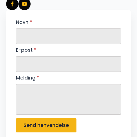
Navn
*
E-post
*
Melding
*
Send henvendelse