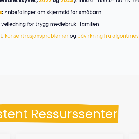
Medietilsynet,
2022
og
2024
):
Innsikt i norske barns m
s
:
Anbefalinger om skjermtid for småbarn
 veiledning for trygg mediebruk i familien
et
,
konsentrasjonsproblemer
og
påvirkning fra algoritme
istent Ressurssenter