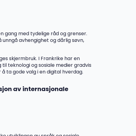
noen gang med tydelige råd og grenser.
å unngå avhengighet og dårlig søvn,
ges skjermbruk. I Frankrike har en
til teknologi og sosiale medier gradvis
 å ta gode valg i en digital hverdag.
sjon av internasjonale
ke utviklingen av språk og sosiale