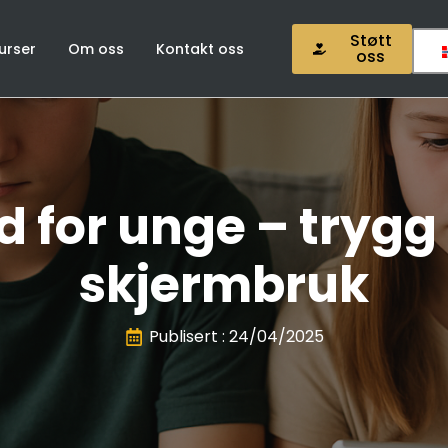
Støtt
urser
Om oss
Kontakt oss
oss
d for unge – trygg
skjermbruk
Publisert : 
24/04/2025