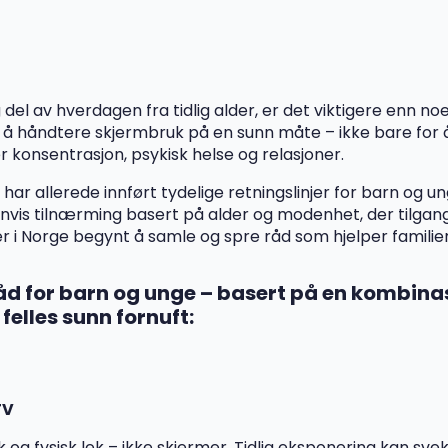
g del av hverdagen fra tidlig alder, er det viktigere enn 
l å håndtere skjermbruk på en sunn måte – ikke bare for 
konsentrasjon, psykisk helse og relasjoner.
r allerede innført tydelige retningslinjer for barn og un
vis tilnærming basert på alder og modenhet, der tilgang 
er i Norge begynt å samle og spre råd som hjelper familier
råd for barn og unge – basert på en kombina
felles sunn fornuft:
 TV
 fysisk lek – ikke skjermer. Tidlig eksponering kan svek