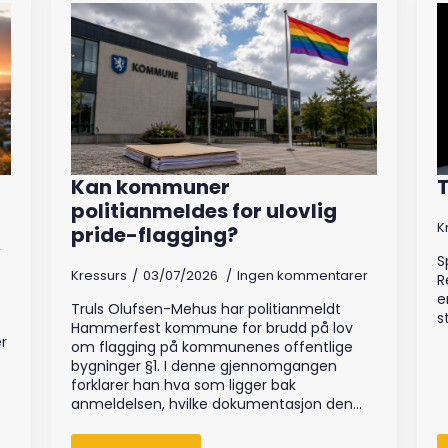
Kan kommuner
T
politianmeldes for ulovlig
K
pride-flagging?
r
S
Kressurs
03/07/2026
Ingen kommentarer
R
e
Truls Olufsen-Mehus har politianmeldt
s
Hammerfest kommune for brudd på lov
r
om flagging på kommunenes offentlige
bygninger §1. I denne gjennomgangen
forklarer han hva som ligger bak
anmeldelsen, hvilke dokumentasjon den…