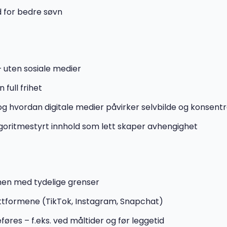
id for bedre søvn
– uten sosiale medier
 full frihet
g hvordan digitale medier påvirker selvbilde og konsent
lgoritmestyrt innhold som lett skaper avhengighet
, men med tydelige grenser
tformene (TikTok, Instagram, Snapchat)
føres – f.eks. ved måltider og før leggetid