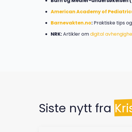
Barn og Medier-undersøkelsen (
American Academy of Pediatric
Barnevakten.no
:
Praktiske tips og
NRK:
Artikler om
digital avhengigh
Siste nytt fra
Kr