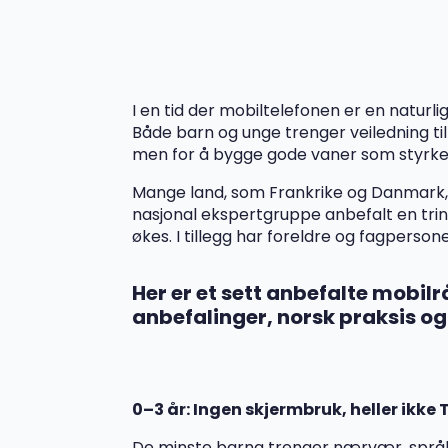
I en tid der mobiltelefonen er en naturli
Både barn og unge trenger veiledning ti
men for å bygge gode vaner som styrker 
Mange land, som Frankrike og Danmark, ha
nasjonal ekspertgruppe anbefalt en trinn
økes. I tillegg har foreldre og fagperson
Her er et sett anbefalte mobil
anbefalinger, norsk praksis og 
0–3 år: Ingen skjermbruk, heller ikke
De minste barna trenger nærvær, språk og