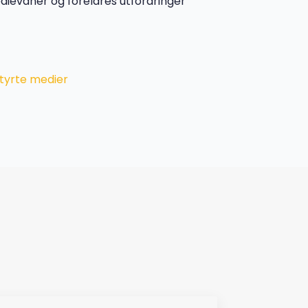
edievaner og foreldres utfordringer
styrte medier