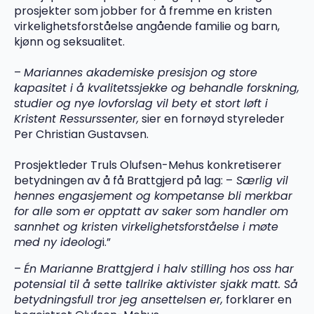
prosjekter som jobber for å fremme en kristen
virkelighetsforståelse angående familie og barn,
kjønn og seksualitet.
–
Mariannes akademiske presisjon og store
kapasitet i å kvalitetssjekke og behandle forskning,
studier og nye lovforslag vil bety et stort løft i
Kristent Ressurssenter,
sier en fornøyd styreleder
Per Christian Gustavsen.
Prosjektleder Truls Olufsen-Mehus konkretiserer
betydningen av å få Brattgjerd på lag: –
Særlig vil
hennes engasjement og kompetanse bli merkbar
for alle som er opptatt av saker som handler om
sannhet og kristen virkelighetsforståelse i møte
med ny ideolog
i.”
–
Én Marianne Brattgjerd i halv stilling hos oss har
potensial til å sette tallrike aktivister sjakk matt. Så
betydningsfull tror jeg ansettelsen er,
forklarer en