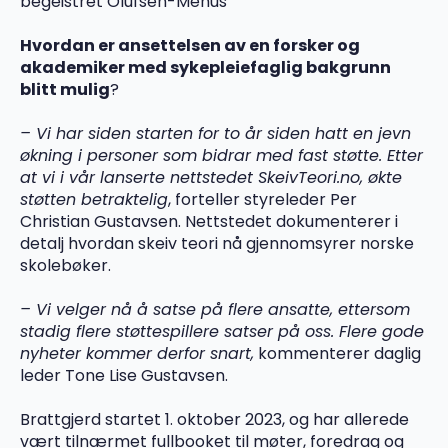
begeistret Olufsen-Mehus
Hvordan er ansettelsen av en forsker og
akademiker med sykepleiefaglig bakgrunn
blitt mulig
?
– Vi har siden starten for to år siden hatt en jevn
økning i personer som bidrar med fast støtte. Etter
at vi i vår lanserte nettstedet SkeivTeori.no, økte
støtten betraktelig
, forteller styreleder Per
Christian Gustavsen. Nettstedet dokumenterer i
detalj hvordan skeiv teori nå gjennomsyrer norske
skolebøker.
– Vi velger nå å satse på flere ansatte, ettersom
stadig flere støttespillere satser på oss. Flere gode
nyheter kommer derfor snart,
kommenterer daglig
leder Tone Lise Gustavsen.
Brattgjerd startet 1. oktober 2023, og har allerede
vært tilnærmet fullbooket til møter, foredrag og