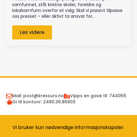
samfunnet, står kristne skoler, foreldre og
lokalsamfunn overfor et valg: Skal vi passivt tilpasse
oss presset – eller aktivt ta ansvar for…
Les videre
Mail: post@kressurs.no
Vipps en gave til: 744055
Gi til kontonr: 2480.36.86803
Motta nyhetsbrev